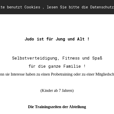
ite benutzt Cookies , lesen Sie bitte die Datenschutz
Homepage
Wir über uns
Erster Kontakt
Judo ist für Jung und Alt !
Selbstverteidigung, Fitness und Spaß
für die ganze Familie !
n sie Interesse haben zu einen Probetraining oder zu einer Mitgliedsch
können sie gerne zu unseren
Trainingszeiten
kommen.
(Kinder ab 7 Jahren)
Die Trainingszeiten der Abteilung